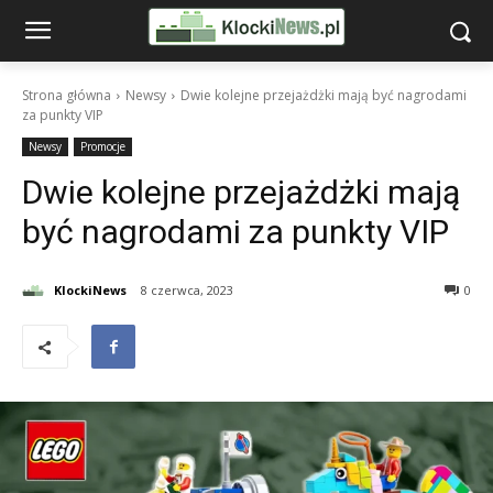
Strona główna
Newsy
Dwie kolejne przejażdżki mają być nagrodami
za punkty VIP
Newsy
Promocje
Dwie kolejne przejażdżki mają
być nagrodami za punkty VIP
KlockiNews
8 czerwca, 2023
0