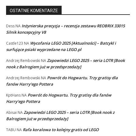
OSTATNIE KOMENTARZE
Inżynierska precyzja – recenzja zestawu REOBRIX 33015
Dess
NA
Silnik koncepcyjny V8
Wycofania LEGO 2025 [Aktualności] – Batcykl i
Castle123
NA
surfujące psiaki wyprzedane na LEGO.pl
Zapowiedzi LEGO 2025 – seria LOTR [Book
Andrzej Rembowski
NA
nook z Balrogiem już w przedsprzedaży]
Powrót do Hogwartu. Trzy gratisy dla
Andrzej Rembowski
NA
fanów Harry’ego Pottera
Powrót do Hogwartu. Trzy gratisy dla fanów
KptHans
NA
Harry’ego Pottera
Zapowiedzi LEGO 2025 – seria LOTR [Book nook z
Abisai
NA
Balrogiem już w przedsprzedaży]
Rafa koralowa to kolejny gratis od LEGO
TABU
NA