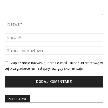
Komentarz:
Na
E-
mai
St
Int
Zapisz moje nazwisko, adres e-mail i stronę internetową w
tej przeglądarce na następny raz, gdy skomentuję.
POPULARNE