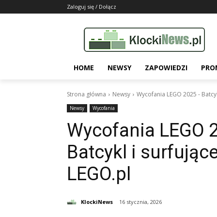
Zaloguj się / Dołącz
HOME
NEWSY
ZAPOWIEDZI
PRO
Strona główna
Newsy
Wycofania LEGO 2025 - Batcyk
Newsy
Wycofania
Wycofania LEGO 2
Batcykl i surfują
LEGO.pl
KlockiNews
16 stycznia, 2026