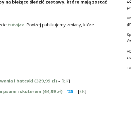
LO
by na bieżąco śledzić zestawy, które mają zostać
pr
An
gr
ecie
tutaj>>
. Poniżej publikujemy zmiany, które
Kp
fa
Ab
no
T
nia i batcykl (329,99 zł)
– [
ŁK
]
i psami i skuterem (64,99 zł)
–
’25
– [
ŁK
]