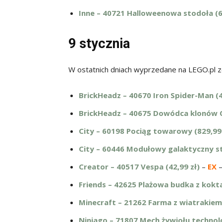
Inne – 40721 Halloweenowa stodoła (6
9 stycznia
W ostatnich dniach wyprzedane na LEGO.pl z
BrickHeadz – 40670 Iron Spider-Man (4
BrickHeadz – 40675 Dowódca klonów C
City – 60198 Pociąg towarowy (829,99 
City – 60446 Modułowy galaktyczny st
Creator – 40517 Vespa (42,99 zł)
–
EX
–
Friends – 42625 Plażowa budka z koktaj
Minecraft – 21262 Farma z wiatrakiem 
Ninjago – 71807 Mech żywiołu technolo