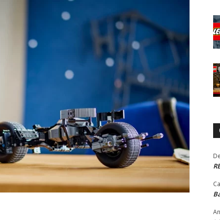
De
RE
Ca
Ba
An