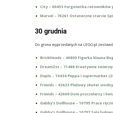
City – 60453 Furgonetka ratowników 
Marvel – 76261 Ostateczne starcie Spi
30 grudnia
Do grona wyprzedanych na LEGO.pl zestawów
BrickHeadz – 40800 Figurka klauna Bug
DreamZzz – 71488 Kreatywne zwierzęc
Duplo – 10434 Peppa i supermarket (29
Friends – 42623 Plażowy skuter wodny 
Friends – 42669 Dom pszczelarzy i kwi
Gabby’s Dollhouse – 10795 Prace ręczn
Gabby’s Dollhouse – 10797 Sala balowa