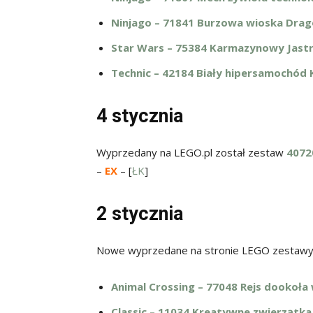
Ninjago – 71841 Burzowa wioska Drag
Star Wars – 75384 Karmazynowy Jastrz
Technic – 42184 Biały hipersamochód 
4 stycznia
Wyprzedany na LEGO.pl został zestaw
4072
–
EX
– [
ŁK
]
2 stycznia
Nowe wyprzedane na stronie LEGO zestawy 
Animal Crossing – 77048 Rejs dookoła 
Classic – 11034 Kreatywne zwierzątka 