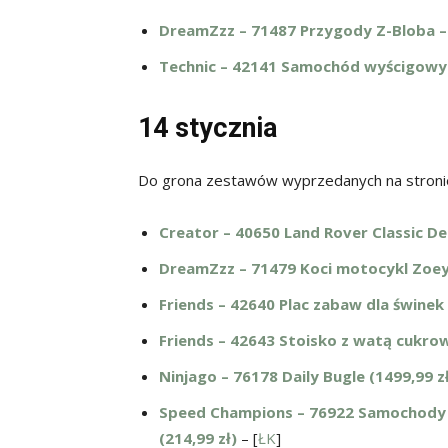
DreamZzz – 71487 Przygody Z-Bloba – r
Technic – 42141 Samochód wyścigowy 
14 stycznia
Do grona zestawów wyprzedanych na stronie
Creator – 40650 Land Rover Classic De
DreamZzz – 71479 Koci motocykl Zoey 
Friends – 42640 Plac zabaw dla świnek 
Friends – 42643 Stoisko z watą cukrową
Ninjago – 76178 Daily Bugle (1499,99 z
Speed Champions – 76922 Samochod
(214,99 zł)
– [
ŁK
]