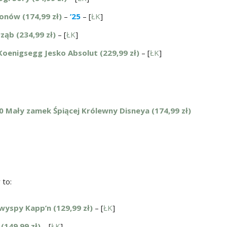
onów (174,99 zł)
–
’25
– [
ŁK
]
ąb (234,99 zł)
– [
ŁK
]
Koenigsegg Jesko Absolut (229,99 zł)
– [
ŁK
]
0 Mały zamek Śpiącej Królewny Disneya (174,99 zł)
to:
wyspy Kapp’n (129,99 zł)
– [
ŁK
]
(149,99 zł)
– [
ŁK
]