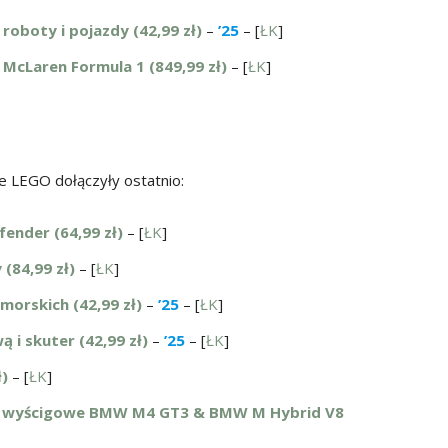
oboty i pojazdy (42,99 zł)
–
’25
– [
ŁK
]
McLaren Formula 1 (849,99 zł)
– [
ŁK
]
 LEGO dołączyły ostatnio:
fender (64,99 zł)
– [
ŁK
]
(84,99 zł)
– [
ŁK
]
morskich (42,99 zł)
–
’25
– [
ŁK
]
 i skuter (42,99 zł)
–
’25
– [
ŁK
]
ł)
– [
ŁK
]
y wyścigowe BMW M4 GT3 & BMW M Hybrid V8