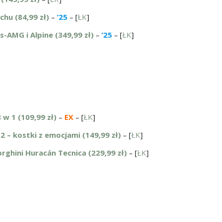
chu (84,99 zł)
–
’25
– [
ŁK
]
s-AMG i Alpine (349,99 zł)
–
’25
– [
ŁK
]
w 1 (109,99 zł)
–
EX
– [
ŁK
]
2 – kostki z emocjami (149,99 zł)
– [
ŁK
]
hini Huracán Tecnica (229,99 zł)
– [
ŁK
]