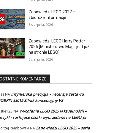
Zapowiedzi LEGO 2027 –
zbiorcze informacje
6 sierpnia, 2026
Zapowiedzi LEGO Harry Potter
2026 [Ministerstwo Magii jest już
na stronie LEGO]
6 sierpnia, 2026
OSTATNIE KOMENTARZE
Inżynierska precyzja – recenzja zestawu
ss
NA
OBRIX 33015 Silnik koncepcyjny V8
Wycofania LEGO 2025 [Aktualności] –
stle123
NA
tcykl i surfujące psiaki wyprzedane na LEGO.pl
Zapowiedzi LEGO 2025 – seria
drzej Rembowski
NA