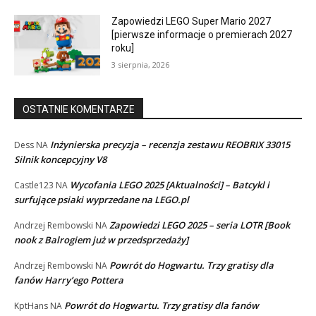
Zapowiedzi LEGO Super Mario 2027
[pierwsze informacje o premierach 2027
roku]
3 sierpnia, 2026
OSTATNIE KOMENTARZE
Inżynierska precyzja – recenzja zestawu REOBRIX 33015
Dess
NA
Silnik koncepcyjny V8
Wycofania LEGO 2025 [Aktualności] – Batcykl i
Castle123
NA
surfujące psiaki wyprzedane na LEGO.pl
Zapowiedzi LEGO 2025 – seria LOTR [Book
Andrzej Rembowski
NA
nook z Balrogiem już w przedsprzedaży]
Powrót do Hogwartu. Trzy gratisy dla
Andrzej Rembowski
NA
fanów Harry’ego Pottera
Powrót do Hogwartu. Trzy gratisy dla fanów
KptHans
NA