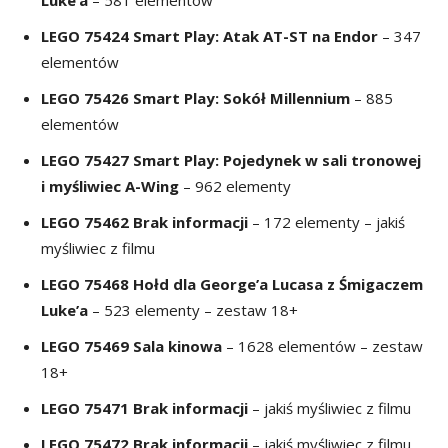
Luke’a
– 581 elementów
LEGO 75424 Smart Play: Atak AT-ST na Endor
– 347
elementów
LEGO 75426 Smart Play: Sokół Millennium
– 885
elementów
LEGO 75427 Smart Play: Pojedynek w sali tronowej
i myśliwiec A-Wing
– 962 elementy
LEGO 75462 Brak informacji
– 172 elementy – jakiś
myśliwiec z filmu
LEGO 75468 Hołd dla George’a Lucasa z Śmigaczem
Luke’a
– 523 elementy – zestaw 18+
LEGO 75469 Sala kinowa
– 1628 elementów – zestaw
18+
LEGO
75471 Brak informacji
– jakiś myśliwiec z filmu
LEGO
75472 Brak informacji
– jakiś myśliwiec z filmu