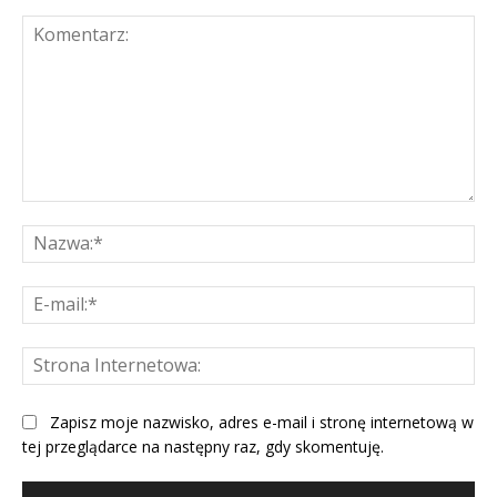
Komentarz:
Na
E-
mai
St
Int
Zapisz moje nazwisko, adres e-mail i stronę internetową w
tej przeglądarce na następny raz, gdy skomentuję.