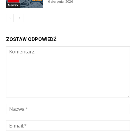
6 sierpnia, 2026
Newsy
ZOSTAW ODPOWIEDŹ
Komentarz:
Na
E-
mai