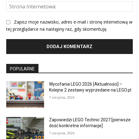
St
Int
Zapisz moje nazwisko, adres e-mail i stronę internetową w
tej przeglądarce na następny raz, gdy skomentuję.
POPULARNE
Wycofania LEGO 2026 [Aktualności] –
Kolejne 2 zestawy wyprzedane na LEGO.pl
7 sierpnia, 2026
Zapowiedzi LEGO Technic 2027 [pierwsze
dość konkretne informacje]
7 sierpnia, 2026