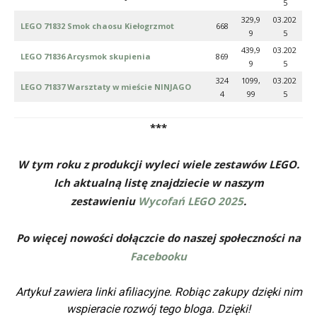
5
329,9
03.202
LEGO 71832 Smok chaosu Kiełogrzmot
668
9
5
439,9
03.202
LEGO 71836 Arcysmok skupienia
869
9
5
324
1099,
03.202
LEGO 71837 Warsztaty w mieście NINJAGO
4
99
5
***
W tym roku z produkcji wyleci wiele zestawów LEGO.
Ich aktualną listę znajdziecie w naszym
zestawieniu
Wycofań LEGO 2025
.
Po więcej nowości dołączcie do naszej społeczności na
Facebooku
Artykuł zawiera linki afiliacyjne. Robiąc zakupy dzięki nim
wspieracie rozwój tego bloga. Dzięki!