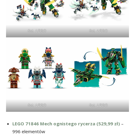
fot. LEGO
fot. LEGO
fot. LEGO
fot. LEGO
LEGO 71846 Mech ognistego rycerza (529,99 zł)
–
996 elementów