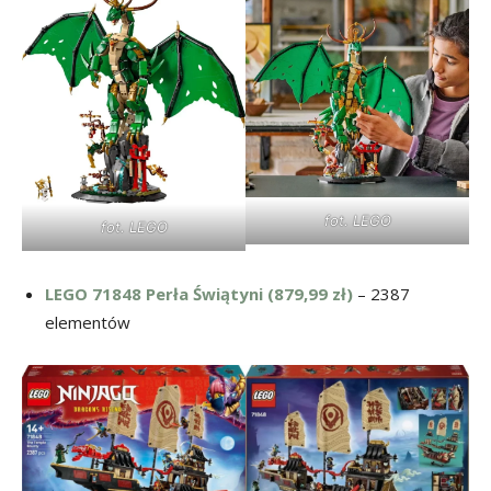
fot. LEGO
fot. LEGO
LEGO 71848 Perła Świątyni (879,99 zł)
– 2387
elementów