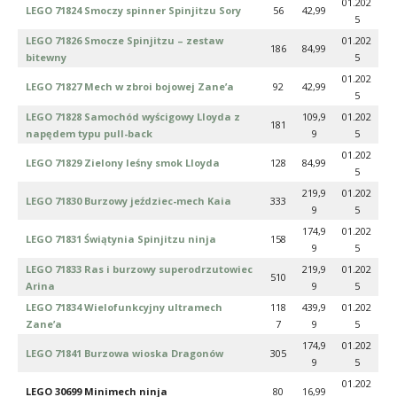
01.202
LEGO 71824 Smoczy spinner Spinjitzu Sory
56
42,99
5
LEGO 71826 Smocze Spinjitzu – zestaw
01.202
186
84,99
bitewny
5
01.202
LEGO 71827 Mech w zbroi bojowej Zane’a
92
42,99
5
LEGO 71828 Samochód wyścigowy Lloyda z
109,9
01.202
181
napędem typu pull-back
9
5
01.202
LEGO 71829 Zielony leśny smok Lloyda
128
84,99
5
219,9
01.202
LEGO 71830 Burzowy jeździec-mech Kaia
333
9
5
174,9
01.202
LEGO 71831 Świątynia Spinjitzu ninja
158
9
5
LEGO 71833 Ras i burzowy superodrzutowiec
219,9
01.202
510
Arina
9
5
LEGO 71834 Wielofunkcyjny ultramech
118
439,9
01.202
Zane’a
7
9
5
174,9
01.202
LEGO 71841 Burzowa wioska Dragonów
305
9
5
01.202
LEGO 30699 Minimech ninja
80
16,99