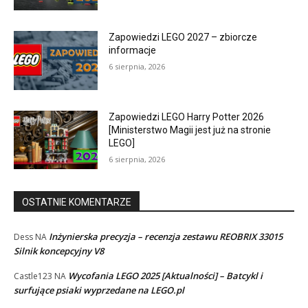
Zapowiedzi LEGO 2027 – zbiorcze
informacje
6 sierpnia, 2026
Zapowiedzi LEGO Harry Potter 2026
[Ministerstwo Magii jest już na stronie
LEGO]
6 sierpnia, 2026
OSTATNIE KOMENTARZE
Inżynierska precyzja – recenzja zestawu REOBRIX 33015
Dess
NA
Silnik koncepcyjny V8
Wycofania LEGO 2025 [Aktualności] – Batcykl i
Castle123
NA
surfujące psiaki wyprzedane na LEGO.pl