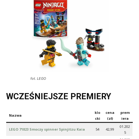
fot. LEGO
WCZEŚNIEJSZE PREMIERY
klo
cena
prem
Nazwa
ck
i
(zł)
iera
01.202
LEGO 71823 Smoczy spinner Spinjitzu Kaia
54
42,99
5