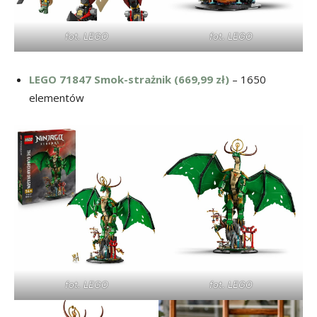
fot. LEGO
fot. LEGO
LEGO 71847 Smok-strażnik (669,99 zł)
– 1650
elementów
fot. LEGO
fot. LEGO