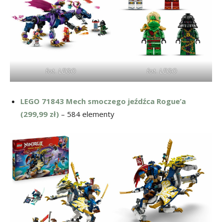
fot. LEGO
fot. LEGO
LEGO 71843 Mech smoczego jeźdźca Rogue’a
(299,99 zł)
– 584 elementy