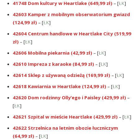
41748 Dom kultury w Heartlake (649,99 zł)
– [
ŁK
]
42603 Kamper z mobilnym obserwatorium gwiazd
(124,99 zł)
– [
ŁK
]
42604 Centrum handlowe w Heartlake City (519,99
zł)
– [
ŁK
]
42606 Mobilna piekarnia (42,99 zł)
– [
ŁK
]
42610 Impreza z karaoke (84,99 zł)
– [
ŁK
]
42614 Sklep z używaną odzieżą (169,99 zł)
– [
ŁK
]
42618 Kawiarnia w Heartlake (124,99 zł)
– [
ŁK
]
42620 Dom rodzinny Olly’ego i Paisley (429,99 zł)
–
[
ŁK
]
42621 Szpital w mieście Heartlake (429,99 zł)
– [
ŁK
]
42622 Strzelnica na letnim obozie łuczniczym
(64,99 zł)
– [
ŁK
]