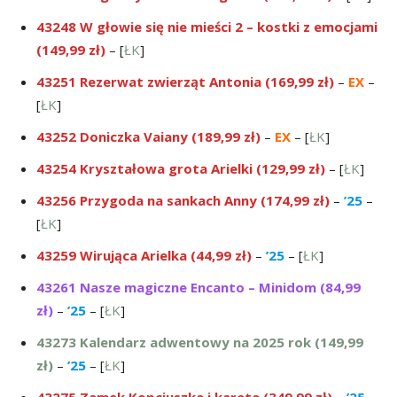
43248 W głowie się nie mieści 2 – kostki z emocjami
(149,99 zł)
– [
ŁK
]
43251 Rezerwat zwierząt Antonia (169,99 zł)
–
EX
–
[
ŁK
]
43252 Doniczka Vaiany (189,99 zł)
–
EX
– [
ŁK
]
43254 Kryształowa grota Arielki (129,99 zł)
– [
ŁK
]
43256 Przygoda na sankach Anny (174,99 zł)
–
’25
–
[
ŁK
]
43259 Wirująca Arielka (44,99 zł)
–
’25
– [
ŁK
]
43261 Nasze magiczne Encanto – Minidom (84,99
zł)
–
’25
– [
ŁK
]
43273 Kalendarz adwentowy na 2025 rok (149,99
zł)
–
’25
– [
ŁK
]