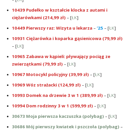
10439 Pudełko w kształcie klocka z autami i
ciężarówkami (214,99 zł)
– [
ŁK
]
10449 Pierwszy raz: Wizyta u lekarza
–
’25
– [
ŁK
]
10931 Ciężarówka i koparka gąsienicowa (79,99 zł)
– [
ŁK
]
10965 Zabawa w kąpieli: pływający pociąg ze
zwierzątkami (79,99 zł)
– [
ŁK
]
10967 Motocykl policyjny (39,99 zł)
– [
ŁK
]
10969 Wóz strażacki (124,99 zł)
– [
ŁK
]
10993 Domek na drzewie 3 w 1 (389,99 zł)
– [
ŁK
]
10994 Dom rodzinny 3 w 1 (599,99 zł)
– [
ŁK
]
30673 Moja pierwsza kaczuszka (polybag)
– [
ŁK
]
30686 Mój pierwszy kwiatek i pszczoła (polybag)
–