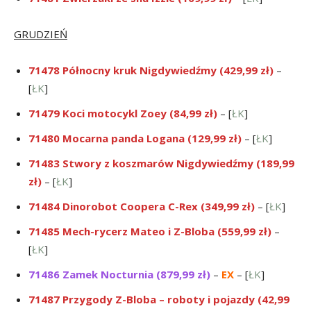
GRUDZIEŃ
71478 Północny kruk Nigdywiedźmy (429,99 zł)
–
[
ŁK
]
71479 Koci motocykl Zoey (84,99 zł)
– [
ŁK
]
71480 Mocarna panda Logana (129,99 zł)
– [
ŁK
]
71483 Stwory z koszmarów Nigdywiedźmy (189,99
zł)
– [
ŁK
]
71484 Dinorobot Coopera C-Rex (349,99 zł)
– [
ŁK
]
71485 Mech-rycerz Mateo i Z-Bloba (559,99 zł)
–
[
ŁK
]
71486 Zamek Nocturnia (879,99 zł)
–
EX
– [
ŁK
]
71487 Przygody Z-Bloba – roboty i pojazdy (42,99