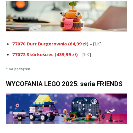
77070 Durr Burgerownia (64,99 zł)
– [
ŁK
]
77072 Skórkościec (439,99 zł)
– [
ŁK
]
^ na początek
WYCOFANIA LEGO 2025: seria FRIENDS