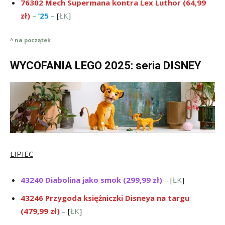
76302 Mech Supermana kontra Lex Luthor (64,99
zł)
–
’25
– [
ŁK
]
^ na początek
WYCOFANIA LEGO 2025: seria DISNEY
LIPIEC
43240 Diabolina jako smok (299,99 zł)
– [
ŁK
]
43246 Przygoda księżniczki Disneya na targu
(479,99 zł)
– [
ŁK
]