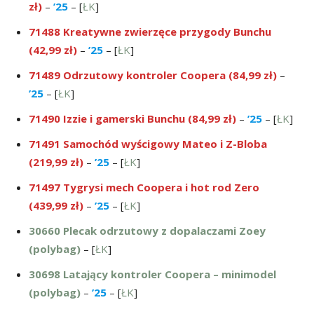
zł)
–
’25
– [
ŁK
]
71488 Kreatywne zwierzęce przygody Bunchu
(42,99 zł)
–
’25
– [
ŁK
]
71489 Odrzutowy kontroler Coopera (84,99 zł)
–
’25
– [
ŁK
]
71490 Izzie i gamerski Bunchu (84,99 zł)
–
’25
– [
ŁK
]
71491 Samochód wyścigowy Mateo i Z-Bloba
(219,99 zł)
–
’25
– [
ŁK
]
71497 Tygrysi mech Coopera i hot rod Zero
(439,99 zł)
–
’25
– [
ŁK
]
30660 Plecak odrzutowy z dopalaczami Zoey
(polybag)
– [
ŁK
]
30698 Latający kontroler Coopera – minimodel
(polybag)
–
’25
– [
ŁK
]