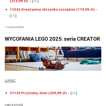
(214,99 zł)
– [
ŁK
]
11042 Kreatywna skrzynka szczęścia (174,99 zł)
–
[
ŁK
]
^ na początek
WYCOFANIA LEGO 2025: seria CREATOR
LIPIEC
31139 Przytulny dom (259,99 zł)
– [
ŁK
]
GRUDZIEŃ