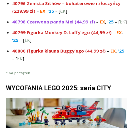
40796 Zemsta Sithów – bohaterowie i złoczyńcy
(229,99 zł)
–
EX
,
’25
– [
ŁK
]
40798 Czerwona panda Mei (44,99 zł)
–
EX
,
’25
– [
ŁK
]
40799 Figurka Monkey D. Luffy’ego (44,99 zł)
–
EX
,
’25
– [
ŁK
]
40800 Figurka klauna Buggy’ego (44,99 zł)
–
EX
,
’25
– [
ŁK
]
^ na początek
WYCOFANIA LEGO 2025: seria CITY