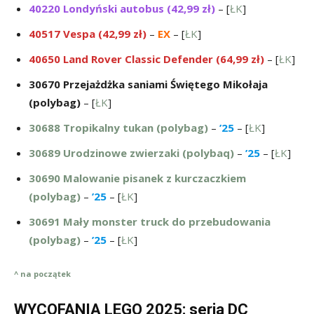
40220 Londyński autobus (42,99 zł)
– [
ŁK
]
40517 Vespa (42,99 zł)
–
EX
– [
ŁK
]
40650 Land Rover Classic Defender (64,99 zł)
– [
ŁK
]
30670 Przejażdżka saniami Świętego Mikołaja
(polybag)
– [
ŁK
]
30688 Tropikalny tukan (polybag)
–
’25
– [
ŁK
]
30689 Urodzinowe zwierzaki (polybaq)
–
’25
– [
ŁK
]
30690 Malowanie pisanek z kurczaczkiem
(polybag)
–
’25
– [
ŁK
]
30691 Mały monster truck do przebudowania
(polybag)
–
’25
– [
ŁK
]
^ na początek
WYCOFANIA LEGO 2025: seria DC