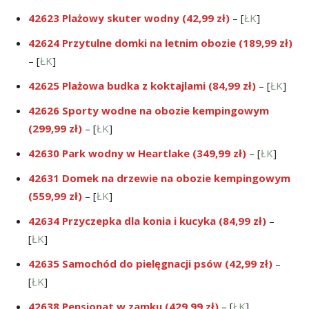
42623 Plażowy skuter wodny (42,99 zł)
– [
ŁK
]
42624 Przytulne domki na letnim obozie (189,99 zł)
– [
ŁK
]
42625 Plażowa budka z koktajlami (84,99 zł)
– [
ŁK
]
42626 Sporty wodne na obozie kempingowym
(299,99 zł)
– [
ŁK
]
42630 Park wodny w Heartlake (349,99 zł)
– [
ŁK
]
42631 Domek na drzewie na obozie kempingowym
(559,99 zł)
– [
ŁK
]
42634 Przyczepka dla konia i kucyka (84,99 zł)
–
[
ŁK
]
42635 Samochód do pielęgnacji psów (42,99 zł)
–
[
ŁK
]
42638 Pensjonat w zamku (429,99 zł)
– [
ŁK
]