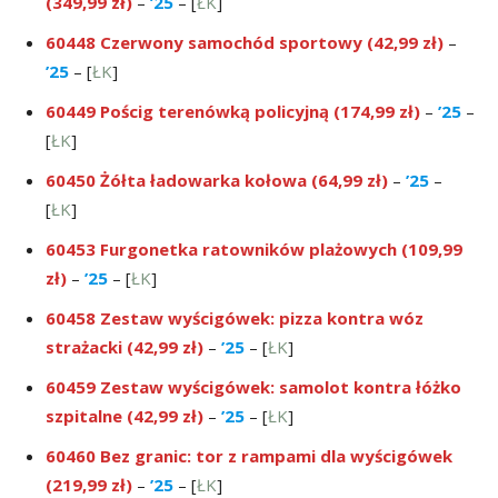
(349,99 zł)
–
’25
– [
ŁK
]
60448 Czerwony samochód sportowy (42,99 zł)
–
’25
– [
ŁK
]
60449 Pościg terenówką policyjną (174,99 zł)
–
’25
–
[
ŁK
]
60450 Żółta ładowarka kołowa (64,99 zł)
–
’25
–
[
ŁK
]
60453 Furgonetka ratowników plażowych
(109,99
zł)
–
’25
– [
ŁK
]
60458 Zestaw wyścigówek: pizza kontra wóz
strażacki (42,99 zł)
–
’25
– [
ŁK
]
60459 Zestaw wyścigówek: samolot kontra łóżko
szpitalne
(42,99 zł)
–
’25
– [
ŁK
]
60460 Bez granic: tor z rampami dla wyścigówek
(219,99 zł)
–
’25
– [
ŁK
]