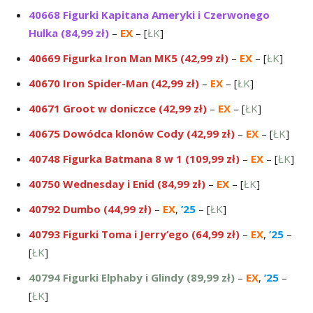
40668 Figurki Kapitana Ameryki i Czerwonego
Hulka (84,99 zł)
–
EX
– [
ŁK
]
40669 Figurka Iron Man MK5 (42,99 zł)
–
EX
– [
ŁK
]
40670 Iron Spider-Man (42,99 zł)
–
EX
– [
ŁK
]
40671 Groot w doniczce (42,99 zł)
–
EX
– [
ŁK
]
40675 Dowódca klonów Cody (42,99 zł)
–
EX
– [
ŁK
]
40748 Figurka Batmana 8 w 1 (109,99 zł)
–
EX
– [
ŁK
]
40750 Wednesday i Enid (84,99 zł)
–
EX
– [
ŁK
]
40792 Dumbo (44,99 zł)
–
EX
,
’25
– [
ŁK
]
40793 Figurki Toma i Jerry’ego (64,99 zł)
–
EX
,
’25
–
[
ŁK
]
40794 Figurki Elphaby i Glindy (89,99 zł)
–
EX
,
’25
–
[
ŁK
]