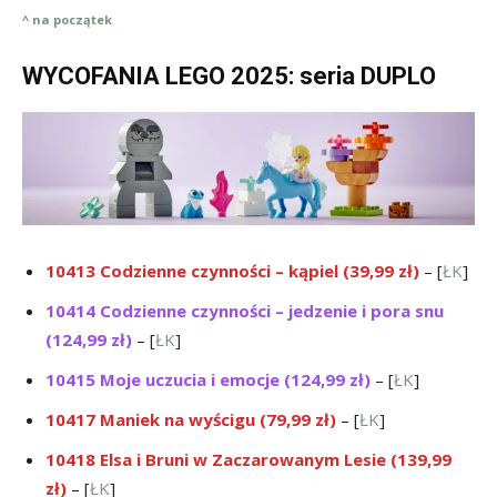
^ na początek
WYCOFANIA LEGO 2025: seria DUPLO
10413 Codzienne czynności – kąpiel (39,99 zł)
– [
ŁK
]
10414 Codzienne czynności – jedzenie i pora snu
(124,99 zł)
– [
ŁK
]
10415 Moje uczucia i emocje (124,99 zł)
– [
ŁK
]
10417 Maniek na wyścigu (79,99 zł)
– [
ŁK
]
10418 Elsa i Bruni w Zaczarowanym Lesie (139,99
zł)
– [
ŁK
]