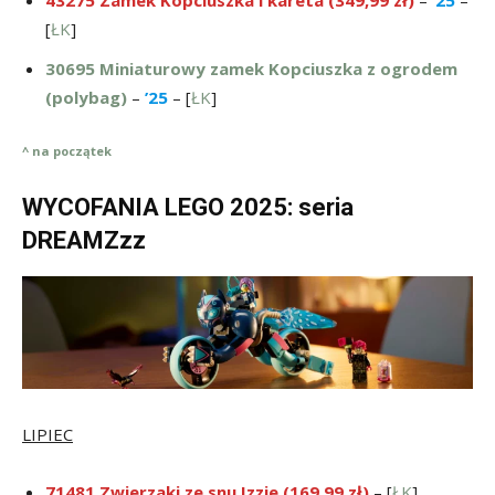
43275 Zamek Kopciuszka i kareta (349,99 zł)
–
’25
–
[
ŁK
]
30695 Miniaturowy zamek Kopciuszka z ogrodem
(polybag)
–
’25
– [
ŁK
]
^ na początek
WYCOFANIA LEGO 2025: seria
DREAMZzz
LIPIEC
71481 Zwierzaki ze snu Izzie (169,99 zł)
– [
ŁK
]