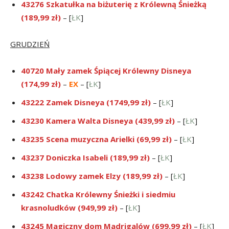
43276 Szkatułka na biżuterię z Królewną Śnieżką
(189,99 zł)
– [
ŁK
]
GRUDZIEŃ
40720 Mały zamek Śpiącej Królewny Disneya
(174,99 zł)
–
EX
– [
ŁK
]
43222 Zamek Disneya (1749,99 zł)
– [
ŁK
]
43230 Kamera Walta Disneya (439,99 zł)
– [
ŁK
]
43235 Scena muzyczna Arielki (69,99 zł)
– [
ŁK
]
43237 Doniczka Isabeli (189,99 zł)
– [
ŁK
]
43238 Lodowy zamek Elzy (189,99 zł)
– [
ŁK
]
43242 Chatka Królewny Śnieżki i siedmiu
krasnoludków (949,99 zł)
– [
ŁK
]
43245 Magiczny dom Madrigalów (699,99 zł)
– [
ŁK
]