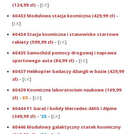
(124,99 zł)
– [
ŁK
]
60433 Modułowa stacja kosmiczna (429,99 zł)
–
[
ŁK
]
60434 Stacja kosmiczna i stanowisko startowe
rakiety (599,99 zł)
– [
ŁK
]
60435 Samochód pomocy drogowej i naprawa
sportowego auta (84,99 zł)
– [
ŁK
]
60437 Helikopter badaczy dżungli w bazie (429,99
zł)
– [
ŁK
]
60439 Kosmiczne laboratorium naukowe (169,99
zł)
–
EX
– [
ŁK
]
60444 F1 Garaż i bolidy Mercedes-AMG i Alpine
(349,99 zł)
–
’25
– [
ŁK
]
60446 Modułowy galaktyczny statek kosmiczny