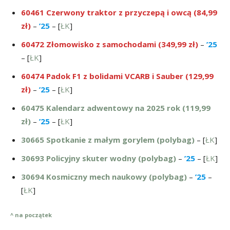
60461 Czerwony traktor z przyczepą i owcą
(84,99
zł)
–
’25
– [
ŁK
]
60472 Złomowisko z samochodami (349,99 zł)
–
’25
– [
ŁK
]
60474 Padok F1 z bolidami VCARB i Sauber (129,99
zł)
–
’25
– [
ŁK
]
60475 Kalendarz adwentowy na 2025 rok (119,99
zł)
–
’25
– [
ŁK
]
30665 Spotkanie z małym gorylem (polybag)
– [
ŁK
]
30693 Policyjny skuter wodny (polybag)
–
’25
– [
ŁK
]
30694 Kosmiczny mech naukowy (polybag)
–
’25
–
[
ŁK
]
^ na początek