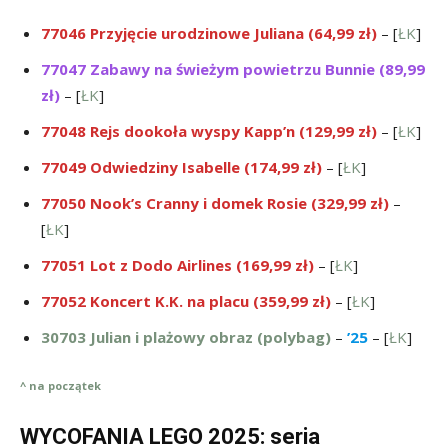
77046 Przyjęcie urodzinowe Juliana (64,99 zł)
– [
ŁK
]
77047 Zabawy na świeżym powietrzu Bunnie (89,99
zł)
– [
ŁK
]
77048 Rejs dookoła wyspy Kapp’n (129,99 zł)
– [
ŁK
]
77049 Odwiedziny Isabelle (174,99 zł)
– [
ŁK
]
77050 Nook’s Cranny i domek Rosie
(329,99 zł)
–
[
ŁK
]
77051 Lot z Dodo Airlines (169,99 zł)
– [
ŁK
]
77052 Koncert K.K. na placu (359,99 zł)
– [
ŁK
]
30703 Julian i plażowy obraz (polybag)
–
’25
– [
ŁK
]
^ na początek
WYCOFANIA LEGO 2025: seria