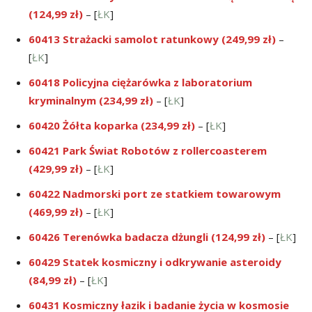
(124,99 zł)
– [
ŁK
]
60413 Strażacki samolot ratunkowy (249,99 zł)
–
[
ŁK
]
60418 Policyjna ciężarówka z laboratorium
kryminalnym (234,99 zł)
– [
ŁK
]
60420 Żółta koparka (234,99 zł)
– [
ŁK
]
60421 Park Świat Robotów z rollercoasterem
(429,99 zł)
– [
ŁK
]
60422 Nadmorski port ze statkiem towarowym
(469,99 zł)
– [
ŁK
]
60426 Terenówka badacza dżungli (124,99 zł)
– [
ŁK
]
60429 Statek kosmiczny i odkrywanie asteroidy
(84,99 zł)
– [
ŁK
]
60431 Kosmiczny łazik i badanie życia w kosmosie