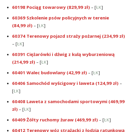
60198 Pociąg towarowy (829,99 zł)
– [
ŁK
]
60369 Szkolenie psów policyjnych w terenie
(84,99 zł)
– [
ŁK
]
60374 Terenowy pojazd straży pożarnej (234,99 zł)
– [
ŁK
]
60391 Ciężarówki i dźwig z kulą wyburzeniową
(214,99 zł)
– [
ŁK
]
60401 Walec budowlany (42,99 zł)
– [
ŁK
]
60406 Samochód wyścigowy i laweta (124,99 zł)
–
[
ŁK
]
60408 Laweta z samochodami sportowymi (469,99
zł)
– [
ŁK
]
60409 Żółty ruchomy żuraw (469,99 zł)
– [
ŁK
]
60412 Terenowy wóz strażacki z łodzią ratunkową