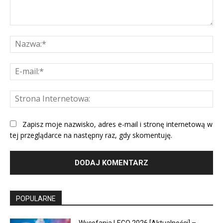
Komentarz:
Na
E-
mai
St
Int
Zapisz moje nazwisko, adres e-mail i stronę internetową w
tej przeglądarce na następny raz, gdy skomentuję.
POPULARNE