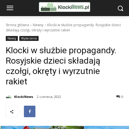
Strona główna
Newsy
Klocki w służbie propagandy. Rosyjskie dzieci
składają czołgi, okręty i wyrzutnie rakiet
Newsy
Wydarzenia
Klocki w służbie propagandy.
Rosyjskie dzieci składają
czołgi, okręty i wyrzutnie
rakiet
KlockiNews
2 czerwca, 2022
0