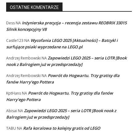
OSTATNIE KOMENTARZE
Inżynierska precyzja – recenzja zestawu REOBRIX 33015
Dess
NA
Silnik koncepcyjny V8
Wycofania LEGO 2025 [Aktualności] – Batcykl i
Castle123
NA
surfujące psiaki wyprzedane na LEGO.pl
Zapowiedzi LEGO 2025 – seria LOTR [Book
Andrzej Rembowski
NA
nook z Balrogiem już w przedsprzedaży]
Powrót do Hogwartu. Trzy gratisy dla
Andrzej Rembowski
NA
fanów Harry’ego Pottera
Powrót do Hogwartu. Trzy gratisy dla fanów
KptHans
NA
Harry’ego Pottera
Zapowiedzi LEGO 2025 – seria LOTR [Book nook z
Abisai
NA
Balrogiem już w przedsprzedaży]
Rafa koralowa to kolejny gratis od LEGO
TABU
NA