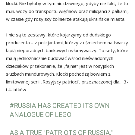
klocki. Nie byłoby w tym nic dziwnego, gdyby nie fakt, że to
m.in. wozy do transportu więźniów oraz milicjanci z pałkami,
w czasie gdy rosyjscy żołnierze atakują ukraińskie miasta.
I nie są to zestawy, które kojarzymy od duńskiego
producenta – z policjantami, którzy z uśmiechem na twarzy
łapią nieporadnych bankowych włamywaczy. To sety, które
mają jednoznacznie budować wśród nieświadomych
dzieciaków przekonanie, że „fajnie” jest w rosyjskich
służbach mundurowych. Klocki pochodzą bowiem z
limitowanej serii „Rosyjscy patrioci”, przeznaczonej dla… 3-
i 4-latków.
#RUSSIA
HAS CREATED ITS OWN
ANALOGUE OF LEGO
AS A TRUE "PATRIOTS OF RUSSIA,"