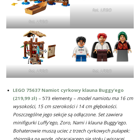
fot. LEGO
fot. LEGO
fot. LEGO
fot. LEGO
LEGO 75637 Namiot cyrkowy klauna Buggy’ego
(219,99 zł)
– 573 elementy –
model namiotu ma 16 cm
wysokości, 15 cm szerokości i 14 cm głębokości.
Poszczególne jego sekcje są odłączone. Set zawiera
minifigurki Luffy’ego, Zoro, Nami i klauna Buggy’ego.
Bohaterowie muszą uciec z trzech cyrkowych pułapek:
zbiornika na wodę, obracającego się stołu i wiszącej