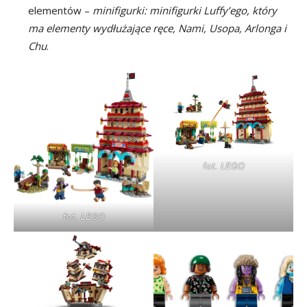
elementów –
minifigurki: minifigurki Luffy’ego, który
ma elementy wydłużające ręce, Nami, Usopa, Arlonga i
Chu
.
fot. LEGO
fot. LEGO