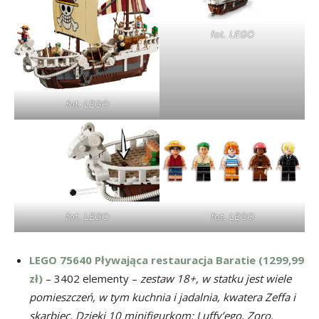
fot. LEGO
fot. LEGO
fot. LEGO
fot. LEGO
LEGO 75640 Pływająca restauracja Baratie (1299,99
zł)
– 3402 elementy –
zestaw 18+, w statku jest wiele
pomieszczeń, w tym kuchnia i jadalnia, kwatera Zeffa i
skarbiec. Dzięki 10 minifigurkom: Luffy’ego, Zoro,