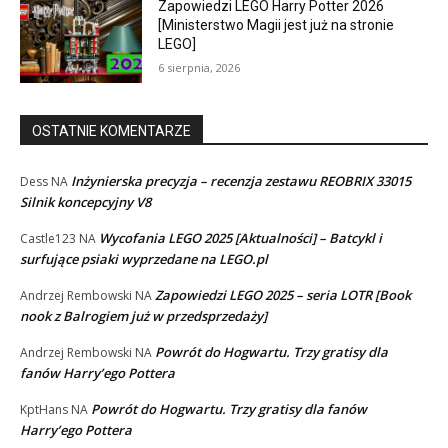
Zapowiedzi LEGO Harry Potter 2026
[Ministerstwo Magii jest już na stronie
LEGO]
6 sierpnia, 2026
OSTATNIE KOMENTARZE
Inżynierska precyzja – recenzja zestawu REOBRIX 33015
Dess
NA
Silnik koncepcyjny V8
Wycofania LEGO 2025 [Aktualności] – Batcykl i
Castle123
NA
surfujące psiaki wyprzedane na LEGO.pl
Zapowiedzi LEGO 2025 – seria LOTR [Book
Andrzej Rembowski
NA
nook z Balrogiem już w przedsprzedaży]
Powrót do Hogwartu. Trzy gratisy dla
Andrzej Rembowski
NA
fanów Harry’ego Pottera
Powrót do Hogwartu. Trzy gratisy dla fanów
KptHans
NA
Harry’ego Pottera