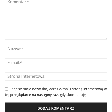
Komentarz:
Na
E-
mai
St
Int
Zapisz moje nazwisko, adres e-mail i stronę internetową w
tej przeglądarce na następny raz, gdy skomentuję.