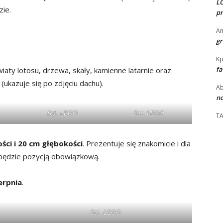
LO
ie.
pr
An
gr
Kp
fa
iaty lotosu, drzewa, skały, kamienne latarnie oraz
(ukazuje się po zdjęciu dachu).
Ab
no
fot. LEGO
fot. LEGO
T
ści i 20 cm głębokości
. Prezentuje się znakomicie i dla
będzie pozycją obowiązkową.
ierpnia
.
fot. LEGO