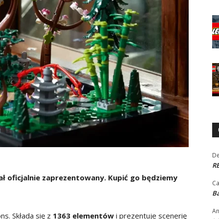
De
RE
ł oficjalnie zaprezentowany. Kupić go będziemy
Ca
Ba
An
ons. Składa się z
1363 elementów
i prezentuje scenerię