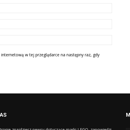
Nazwa:*
E-
mail:*
Strona
Interneto
 internetową w tej przeglądarce na następny raz, gdy
NAS
M
tronie znajdziesz newsy dotyczące marki LEGO, zapowiedzi