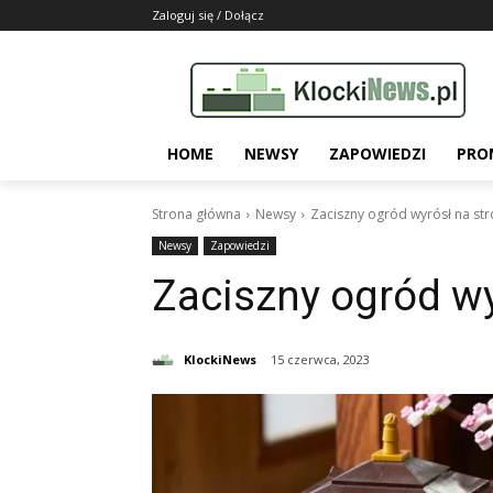
Zaloguj się / Dołącz
HOME
NEWSY
ZAPOWIEDZI
PRO
Strona główna
Newsy
Zaciszny ogród wyrósł na st
Newsy
Zapowiedzi
Zaciszny ogród wy
KlockiNews
15 czerwca, 2023