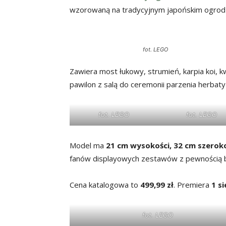
wzorowaną na tradycyjnym japońskim ogrodz
fot. LEGO
Zawiera most łukowy, strumień, karpia koi, kw
pawilon z salą do ceremonii parzenia herbaty 
fot. LEGO
fot. LEGO
Model ma
21 cm wysokości, 32 cm szeroko
fanów displayowych zestawów z pewnością 
Cena katalogowa to
499,99 zł
. Premiera
1 s
fot. LEGO