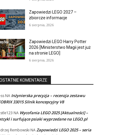
Zapowiedzi LEGO 2027 –
zbiorcze informacje
6 sierpnia, 2026
Zapowiedzi LEGO Harry Potter
2026 [Ministerstwo Magii jest już
na stronie LEGO]
6 sierpnia, 2026
OSTATNIE KOMENTARZE
Inżynierska precyzja – recenzja zestawu
ss
NA
OBRIX 33015 Silnik koncepcyjny V8
Wycofania LEGO 2025 [Aktualności] –
stle123
NA
tcykl i surfujące psiaki wyprzedane na LEGO.pl
Zapowiedzi LEGO 2025 – seria
drzej Rembowski
NA