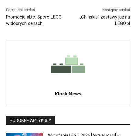
Poprzedni artykuł
Następny artykuł
Promocja al.to. Sporo LEGO
„Chińskie” zestawy już na
w dobrych cenach
LEGO.pl
KlockiNews
PODOBNE ARTYKUŁY
Wycofania LEGO 2026 [Aktualności] –