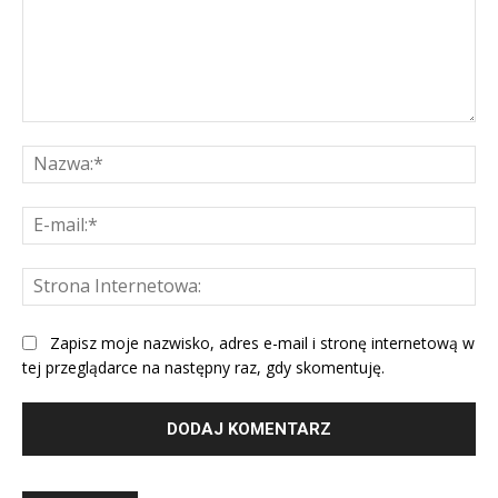
Komentarz:
Na
E-
mai
St
Int
Zapisz moje nazwisko, adres e-mail i stronę internetową w
tej przeglądarce na następny raz, gdy skomentuję.