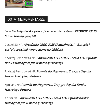
1 sierpnia, 2026
OSTATNIE KOMENTARZE
Inżynierska precyzja – recenzja zestawu REOBRIX 33015
Dess
NA
Silnik koncepcyjny V8
Wycofania LEGO 2025 [Aktualności] – Batcykl i
Castle123
NA
surfujące psiaki wyprzedane na LEGO.pl
Zapowiedzi LEGO 2025 – seria LOTR [Book
Andrzej Rembowski
NA
nook z Balrogiem już w przedsprzedaży]
Powrót do Hogwartu. Trzy gratisy dla
Andrzej Rembowski
NA
fanów Harry’ego Pottera
Powrót do Hogwartu. Trzy gratisy dla fanów
KptHans
NA
Harry’ego Pottera
Zapowiedzi LEGO 2025 – seria LOTR [Book nook z
Abisai
NA
Balrogiem już w przedsprzedaży]