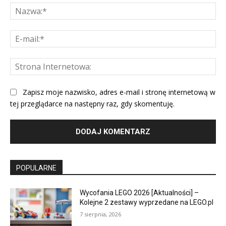
Na
E-
mai
St
Int
Zapisz moje nazwisko, adres e-mail i stronę internetową w
tej przeglądarce na następny raz, gdy skomentuję.
POPULARNE
Wycofania LEGO 2026 [Aktualności] –
Kolejne 2 zestawy wyprzedane na LEGO.pl
7 sierpnia, 2026