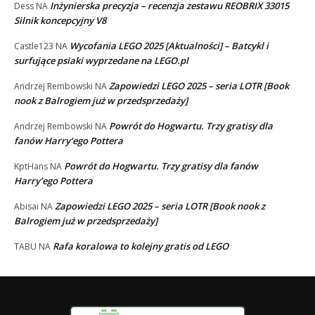
Inżynierska precyzja – recenzja zestawu REOBRIX 33015
Dess
NA
Silnik koncepcyjny V8
Wycofania LEGO 2025 [Aktualności] – Batcykl i
Castle123
NA
surfujące psiaki wyprzedane na LEGO.pl
Zapowiedzi LEGO 2025 – seria LOTR [Book
Andrzej Rembowski
NA
nook z Balrogiem już w przedsprzedaży]
Powrót do Hogwartu. Trzy gratisy dla
Andrzej Rembowski
NA
fanów Harry’ego Pottera
Powrót do Hogwartu. Trzy gratisy dla fanów
KptHans
NA
Harry’ego Pottera
Zapowiedzi LEGO 2025 – seria LOTR [Book nook z
Abisai
NA
Balrogiem już w przedsprzedaży]
Rafa koralowa to kolejny gratis od LEGO
TABU
NA