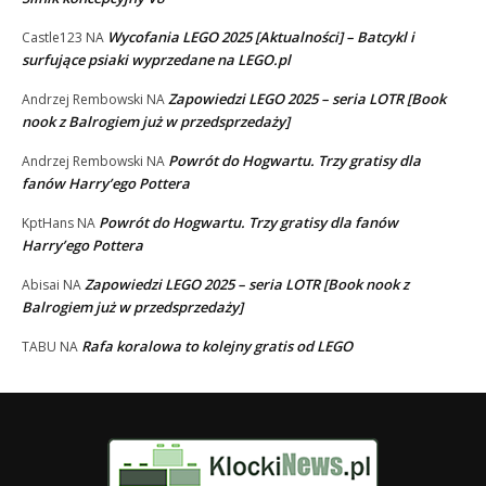
Wycofania LEGO 2025 [Aktualności] – Batcykl i
Castle123
NA
surfujące psiaki wyprzedane na LEGO.pl
Zapowiedzi LEGO 2025 – seria LOTR [Book
Andrzej Rembowski
NA
nook z Balrogiem już w przedsprzedaży]
Powrót do Hogwartu. Trzy gratisy dla
Andrzej Rembowski
NA
fanów Harry’ego Pottera
Powrót do Hogwartu. Trzy gratisy dla fanów
KptHans
NA
Harry’ego Pottera
Zapowiedzi LEGO 2025 – seria LOTR [Book nook z
Abisai
NA
Balrogiem już w przedsprzedaży]
Rafa koralowa to kolejny gratis od LEGO
TABU
NA