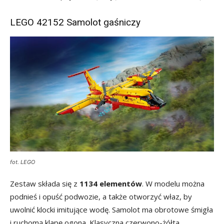
LEGO 42152 Samolot gaśniczy
fot. LEGO
Zestaw składa się z
1134 elementów
. W modelu można
podnieś i opuść podwozie, a także otworzyć właz, by
uwolnić klocki imitujące wodę. Samolot ma obrotowe śmigła
i ruchomą klapę ogona. Klasyczna czerwono-żółta