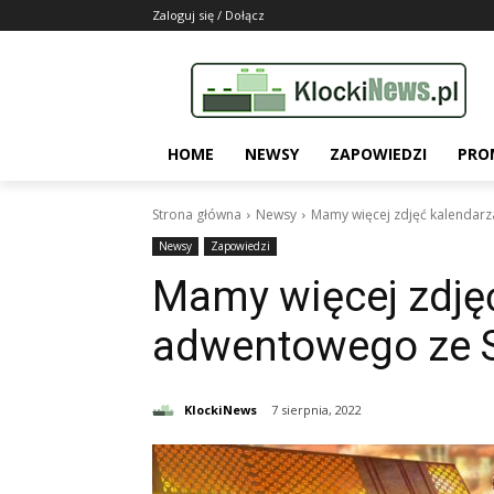
Zaloguj się / Dołącz
HOME
NEWSY
ZAPOWIEDZI
PRO
Strona główna
Newsy
Mamy więcej zdjęć kalendarz
Newsy
Zapowiedzi
Mamy więcej zdję
adwentowego ze S
KlockiNews
7 sierpnia, 2022