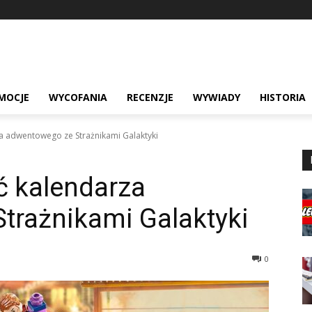
MOCJE
WYCOFANIA
RECENZJE
WYWIADY
HISTORIA
a adwentowego ze Strażnikami Galaktyki
ć kalendarza
trażnikami Galaktyki
0