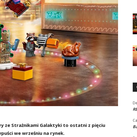
De
RE
Ca
ze Strażnikami Galaktyki to ostatni z pięciu
Ba
uści we wrześniu na rynek.