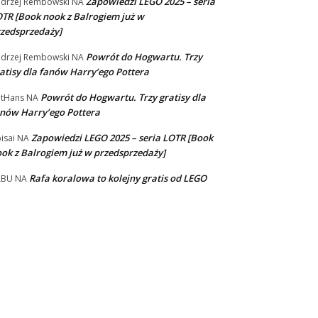
Zapowiedzi LEGO 2025 – seria
drzej Rembowski
NA
TR [Book nook z Balrogiem już w
zedsprzedaży]
Powrót do Hogwartu. Trzy
drzej Rembowski
NA
atisy dla fanów Harry’ego Pottera
Powrót do Hogwartu. Trzy gratisy dla
tHans
NA
nów Harry’ego Pottera
Zapowiedzi LEGO 2025 – seria LOTR [Book
isai
NA
ok z Balrogiem już w przedsprzedaży]
Rafa koralowa to kolejny gratis od LEGO
ABU
NA