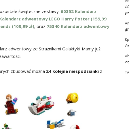
An
LO
 pozostałe świąteczne zestawy:
60352 Kalendarz
pr
Kalendarz adwentowy LEGO Harry Potter (159,99
An
nds (109,99 zł)
, oraz
75340 Kalendarz adwentowy
gr
Kp
fa
arz adwentowy ze Strażnikami Galaktyki. Mamy już
zawartości.
Ab
no
których zbudować można
24 kolejne niespodzianki
z
T