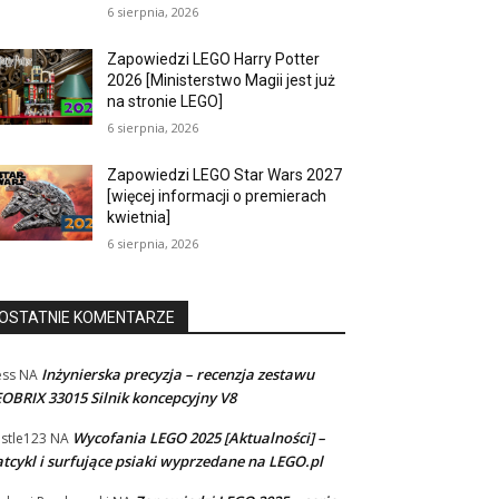
6 sierpnia, 2026
Zapowiedzi LEGO Harry Potter
2026 [Ministerstwo Magii jest już
na stronie LEGO]
6 sierpnia, 2026
Zapowiedzi LEGO Star Wars 2027
[więcej informacji o premierach
kwietnia]
6 sierpnia, 2026
OSTATNIE KOMENTARZE
Inżynierska precyzja – recenzja zestawu
ss
NA
OBRIX 33015 Silnik koncepcyjny V8
Wycofania LEGO 2025 [Aktualności] –
stle123
NA
tcykl i surfujące psiaki wyprzedane na LEGO.pl