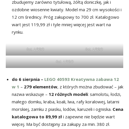
zbudujemy zarówno tytułową, żółtą doniczkę, jak i
ozdobne wiosenne kwiaty. Model ma 29 cm wysokości i
12 cm średnicy. Próg zakupowy to 700 zł. Katalogowo
wart jest 119,99 zł i tyle mniej więcej jest wart na
rynku.
fot. LEGO
fot. LEGO
fot. LEGO
do 6 sierpnia –
LEGO 40593 Kreatywna zabawa 12
w 1
–
279 elementów
, z których można zbudować – jak
nazwa wskazuje –
12 różnych modeli
: samolotu, łodzi,
małego domku, kraba, koali, lwa, rafy koralowej, latarni
morskiej, zamku z piasku, lodów, karuzeli i ogniska.
Cena
katalogowa to 89,99 zł
i zapewne nie będzie wart
więcej. Ma być dostępny za zakupy za min. 380 zł.