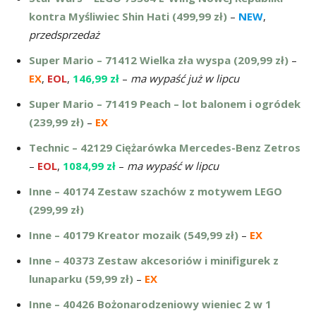
kontra Myśliwiec Shin Hati (499,99 zł)
–
NEW
,
przedsprzedaż
Super Mario – 71412 Wielka zła wyspa (209,99 zł)
–
EX
,
EOL
,
146,99 zł
–
ma wypaść już w lipcu
Super Mario – 71419 Peach – lot balonem i ogródek
(239,99 zł)
–
EX
Technic – 42129 Ciężarówka Mercedes-Benz Zetros
–
EOL
,
1084,99 zł
–
ma wypaść w lipcu
Inne – 40174 Zestaw szachów z motywem LEGO
(299,99 zł)
Inne – 40179 Kreator mozaik (549,99 zł)
–
EX
Inne – 40373 Zestaw akcesoriów i minifigurek z
lunaparku (59,99 zł)
–
EX
Inne – 40426 Bożonarodzeniowy wieniec 2 w 1