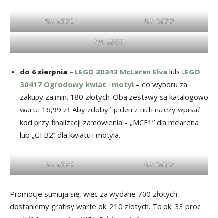
fot. LEGO
fot. LEGO
fot. LEGO
do 6 sierpnia –
LEGO 30343
McLaren Elva
lub
LEGO
30417 Ogrodowy kwiat i motyl
– do wyboru za
zakupy za min. 180 złotych. Oba zestawy są katalogowo
warte 16,99 zł. Aby zdobyć jeden z nich należy wpisać
kod przy finalizacji zamówienia – „MCE1” dla mclarena
lub „GFB2” dla kwiatu i motyla.
fot. LEGO
fot. LEGO
Promocje sumują się, więc za wydane 700 złotych
dostaniemy gratisy warte ok. 210 złotych. To ok. 33 proc.