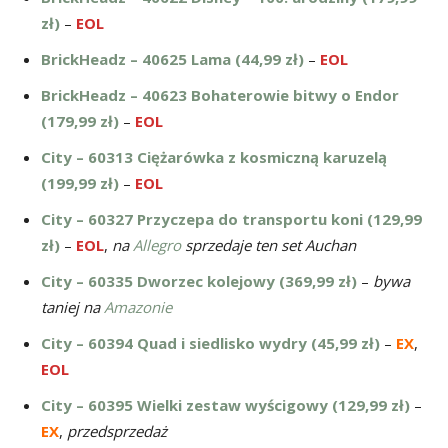
zł)
–
EOL
BrickHeadz – 40625 Lama (44,99 zł)
–
EOL
BrickHeadz – 40623 Bohaterowie bitwy o Endor
(179,99 zł)
–
EOL
City – 60313 Ciężarówka z kosmiczną karuzelą
(199,99 zł)
–
EOL
City – 60327 Przyczepa do transportu koni (129,99
zł)
–
EOL
,
na
Allegro
sprzedaje ten set Auchan
City – 60335 Dworzec kolejowy (369,99 zł)
–
bywa
taniej na
Amazonie
City – 60394 Quad i siedlisko wydry (45,99 zł)
–
EX
,
EOL
City – 60395 Wielki zestaw wyścigowy (129,99 zł)
–
EX
,
przedsprzedaż