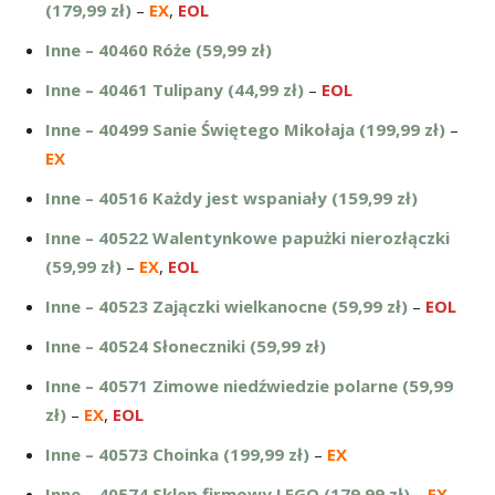
(179,99 zł)
–
EX
,
EOL
Inne – 40460 Róże (59,99 zł)
Inne – 40461 Tulipany (44,99 zł)
–
EOL
Inne – 40499 Sanie Świętego Mikołaja (199,99 zł)
–
EX
Inne – 40516 Każdy jest wspaniały (159,99 zł)
Inne – 40522 Walentynkowe papużki nierozłączki
(59,99 zł)
–
EX
,
EOL
Inne – 40523 Zajączki wielkanocne (59,99 zł)
–
EOL
Inne – 40524 Słoneczniki (59,99 zł)
Inne – 40571 Zimowe niedźwiedzie polarne (59,99
zł)
–
EX
,
EOL
Inne – 40573 Choinka (199,99 zł)
–
EX
Inne – 40574 Sklep firmowy LEGO (179,99 zł)
–
EX