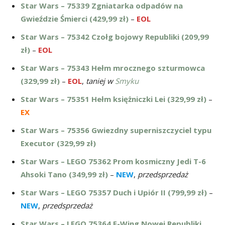
Star Wars – 75339 Zgniatarka odpadów na
Gwieździe Śmierci (429,99 zł)
–
EOL
Star Wars – 75342 Czołg bojowy Republiki (209,99
zł)
–
EOL
Star Wars – 75343 Hełm mrocznego szturmowca
(329,99 zł)
–
EOL
,
taniej w
Smyku
Star Wars – 75351 Hełm księżniczki Lei (329,99 zł)
–
EX
Star Wars – 75356 Gwiezdny superniszczyciel typu
Executor (329,99 zł)
Star Wars – LEGO 75362 Prom kosmiczny Jedi T-6
Ahsoki Tano (349,99 zł)
–
NEW
,
przedsprzedaż
Star Wars – LEGO 75357 Duch i Upiór II (799,99 zł)
–
NEW
,
przedsprzedaż
Star Wars – LEGO 75364 E-Wing Nowej Republiki