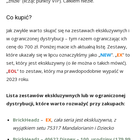
„zniżki” (licząc punkty VIP). Całkiem nieźle.
Co kupić?
Jak zwykle warto skupić się na zestawach ekskluzywnych i
w ograniczonej dystrybucji – tym razem ograniczając ich
cenę do 700 zł. Poniżej macie ich aktualną listę. Zestawy,
które ukazały się w lipcu oznaczyliśmy jako „
NEW
”. „
EX
” to
set, który jest ekskluzywny (o ile można o takich mówić).
„
EOL
” to zestaw, który ma prawdopodobnie wypaść w
2023 roku.
Lista zestawów ekskluzywnych lub w ograniczonej
dystrybucji, które warto rozważyć przy zakupach:
BrickHeadz
–
EX
,
cała seria jest ekskluzywna, z
wyjątkiem setu 75317 Mandalorianin i Dziecko
BrickHeadz – 40622 Disney – 100. urodziny (179,99