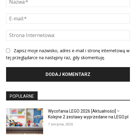
E-
mai
St
Int
Zapisz moje nazwisko, adres e-mail i stronę internetową w
tej przeglądarce na następny raz, gdy skomentuję.
POPULARNE
Wycofania LEGO 2026 [Aktualności] –
Kolejne 2 zestawy wyprzedane na LEGO.pl
7 sierpnia, 2026