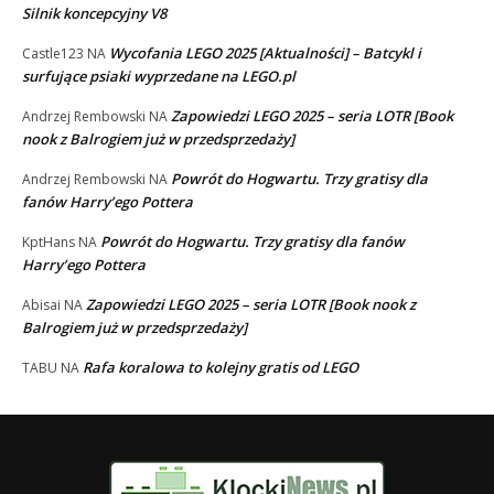
Silnik koncepcyjny V8
Wycofania LEGO 2025 [Aktualności] – Batcykl i
Castle123
NA
surfujące psiaki wyprzedane na LEGO.pl
Zapowiedzi LEGO 2025 – seria LOTR [Book
Andrzej Rembowski
NA
nook z Balrogiem już w przedsprzedaży]
Powrót do Hogwartu. Trzy gratisy dla
Andrzej Rembowski
NA
fanów Harry’ego Pottera
Powrót do Hogwartu. Trzy gratisy dla fanów
KptHans
NA
Harry’ego Pottera
Zapowiedzi LEGO 2025 – seria LOTR [Book nook z
Abisai
NA
Balrogiem już w przedsprzedaży]
Rafa koralowa to kolejny gratis od LEGO
TABU
NA