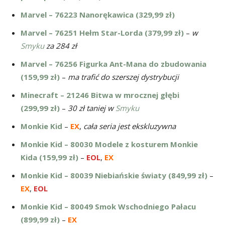
Marvel – 76223 Nanorękawica (329,99 zł)
Marvel – 76251 Hełm Star-Lorda (379,99 zł)
–
w
Smyku
za 284 zł
Marvel – 76256 Figurka Ant-Mana do zbudowania
(159,99 zł)
–
ma trafić do szerszej dystrybucji
Minecraft – 21246 Bitwa w mrocznej głębi
(299,99 zł)
–
30 zł taniej w
Smyku
Monkie Kid
–
EX
,
cała seria jest ekskluzywna
Monkie Kid – 80030 Modele z kosturem Monkie
Kida (159,99 zł)
–
EOL
,
EX
Monkie Kid – 80039 Niebiańskie światy (849,99 zł)
–
EX
,
EOL
Monkie Kid – 80049 Smok Wschodniego Pałacu
(899,99 zł)
–
EX