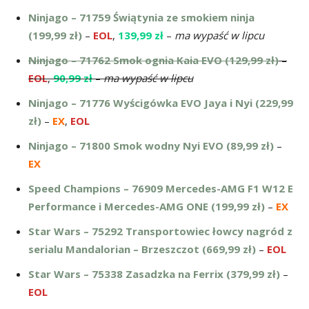
Ninjago – 71759 Świątynia ze smokiem ninja
(199,99 zł)
–
EOL
,
139,99 zł
–
ma wypaść w lipcu
Ninjago – 71762 Smok ognia Kaia EVO (129,99 zł)
–
EOL
,
90,99 zł
–
ma wypaść w lipcu
Ninjago – 71776 Wyścigówka EVO Jaya i Nyi (229,99
zł)
–
EX
,
EOL
Ninjago – 71800 Smok wodny Nyi EVO (89,99 zł)
–
EX
Speed Champions – 76909 Mercedes-AMG F1 W12 E
Performance i Mercedes-AMG ONE (199,99 zł)
–
EX
Star Wars – 75292 Transportowiec łowcy nagród z
serialu Mandalorian – Brzeszczot (669,99 zł)
–
EOL
Star Wars – 75338 Zasadzka na Ferrix (379,99 zł)
–
EOL