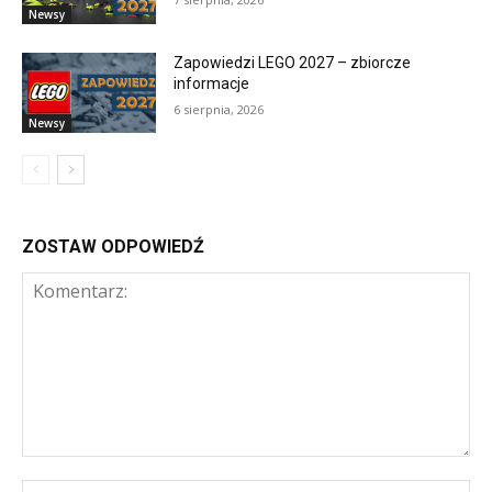
Newsy
Zapowiedzi LEGO 2027 – zbiorcze
informacje
6 sierpnia, 2026
Newsy
ZOSTAW ODPOWIEDŹ
Komentarz:
Na