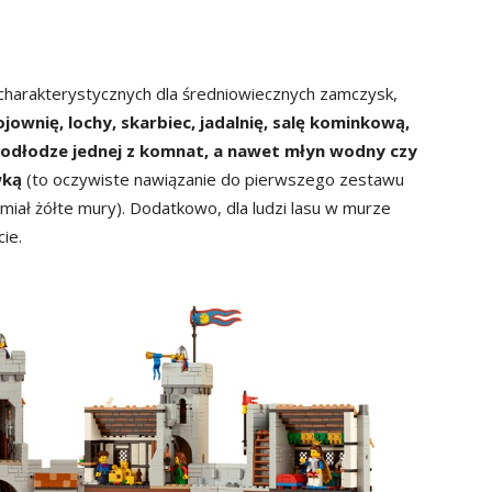
arakterystycznych dla średniowiecznych zamczysk,
ownię, lochy, skarbiec, jadalnię, salę kominkową,
podłodze jednej z komnat, a nawet młyn wodny czy
wką
(to oczywiste nawiązanie do pierwszego zestawu
miał żółte mury). Dodatkowo, dla ludzi lasu w murze
ie.