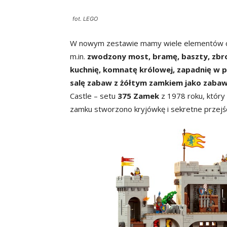
fot. LEGO
W nowym zestawie mamy wiele elementów ch
m.in.
zwodzony most, bramę, baszty, zbroj
kuchnię, komnatę królowej, zapadnię w 
salę zabaw z żółtym zamkiem jako zaba
Castle – setu
375 Zamek
z 1978 roku, który 
zamku stworzono kryjówkę i sekretne przejśc