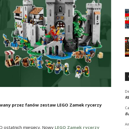
De
RE
kiwany przez fanów zestaw LEGO Zamek rycerzy
Ca
Ba
An
O ostatnich miesięcy. Nowy
LEGO Zamek rycerzy