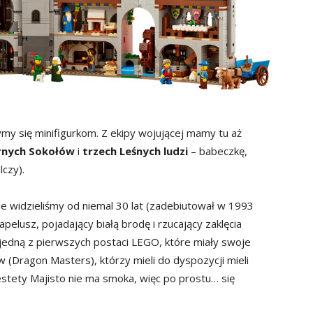
zymy się minifigurkom. Z ekipy wojującej mamy tu aż
arnych Sokołów
i
trzech Leśnych ludzi
– babeczkę,
lczy).
ie widzieliśmy od niemal 30 lat (zadebiutował w 1993
apelusz, pojadający białą brodę i rzucający zaklęcia
 jedną z pierwszych postaci LEGO, które miały swoje
w (Dragon Masters), którzy mieli do dyspozycji mieli
stety Majisto nie ma smoka, więc po prostu… się