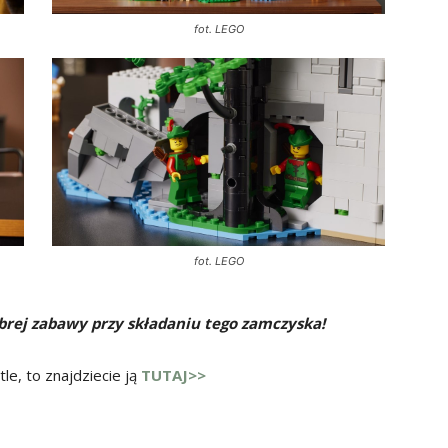
fot. LEGO
fot. LEGO
obrej zabawy przy składaniu tego zamczyska!
tle, to znajdziecie ją
TUTAJ>>