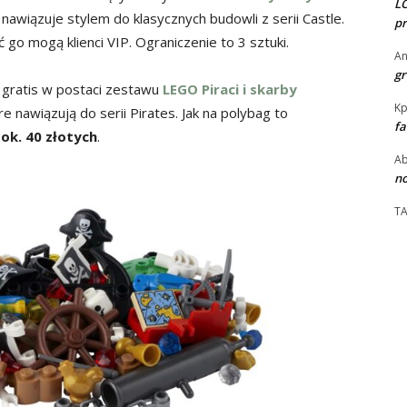
LO
nawiązuje stylem do klasycznych budowli z serii Castle.
pr
ić go mogą klienci VIP. Ograniczenie to 3 sztuki.
An
gr
 gratis w postaci zestawu
LEGO Piraci i skarby
Kp
óre nawiązują do serii Pirates. Jak na polybag to
fa
o
ok. 40 złotych
.
Ab
no
T