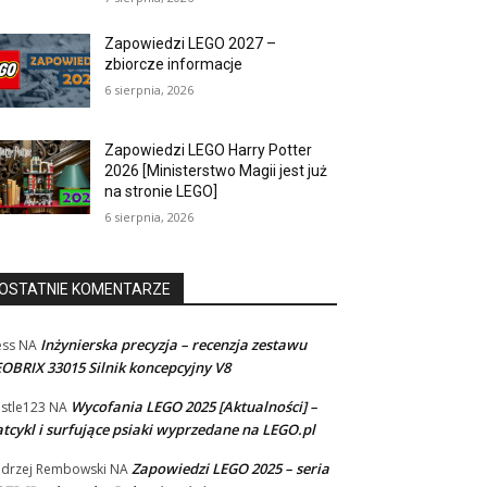
Zapowiedzi LEGO 2027 –
zbiorcze informacje
6 sierpnia, 2026
Zapowiedzi LEGO Harry Potter
2026 [Ministerstwo Magii jest już
na stronie LEGO]
6 sierpnia, 2026
OSTATNIE KOMENTARZE
Inżynierska precyzja – recenzja zestawu
ss
NA
OBRIX 33015 Silnik koncepcyjny V8
Wycofania LEGO 2025 [Aktualności] –
stle123
NA
tcykl i surfujące psiaki wyprzedane na LEGO.pl
Zapowiedzi LEGO 2025 – seria
drzej Rembowski
NA