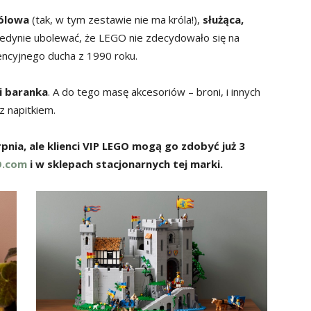
ólowa
(tak, w tym zestawie nie ma króla!),
służąca,
jedynie ubolewać, że LEGO nie zdecydowało się na
ncyjnego ducha z 1990 roku.
i baranka
. A do tego masę akcesoriów – broni, i innych
z napitkiem.
pnia, ale klienci VIP LEGO mogą go zdobyć już 3
O.com
i w sklepach stacjonarnych tej marki.