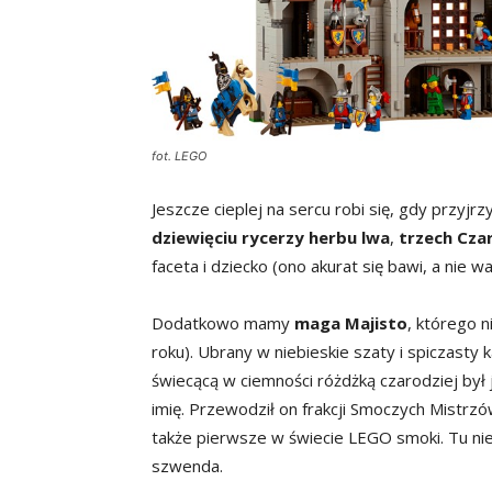
fot. LEGO
Jeszcze cieplej na sercu robi się, gdy przyjr
dziewięciu rycerzy herbu lwa
,
trzech Cz
faceta i dziecko (ono akurat się bawi, a nie wa
Dodatkowo mamy
maga Majisto
, którego n
roku). Ubrany w niebieskie szaty i spiczasty k
świecącą w ciemności różdżką czarodziej był
imię. Przewodził on frakcji Smoczych Mistrzó
także pierwsze w świecie LEGO smoki. Tu nie
szwenda.