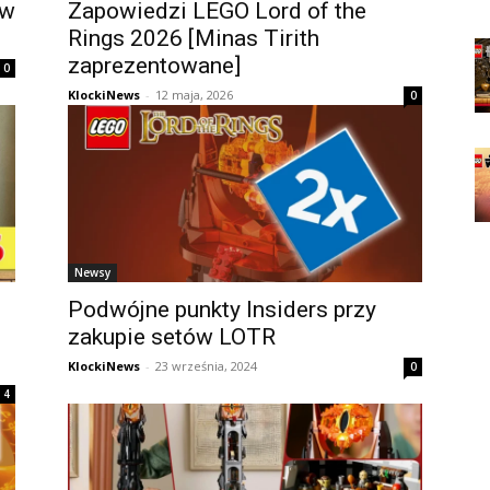
 w
Zapowiedzi LEGO Lord of the
Rings 2026 [Minas Tirith
zaprezentowane]
0
KlockiNews
-
12 maja, 2026
0
Newsy
Podwójne punkty Insiders przy
zakupie setów LOTR
KlockiNews
-
23 września, 2024
0
4