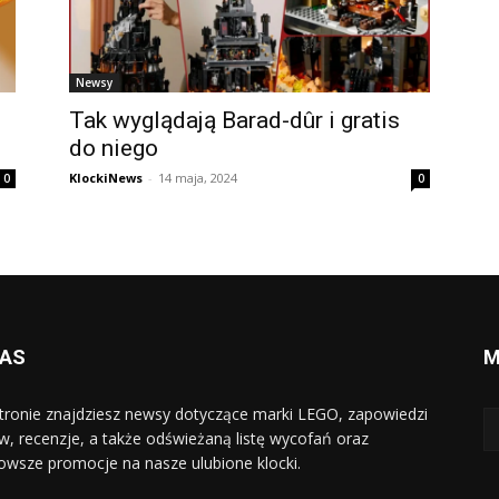
Newsy
Tak wyglądają Barad-dûr i gratis
do niego
KlockiNews
-
14 maja, 2024
0
0
NAS
M
tronie znajdziesz newsy dotyczące marki LEGO, zapowiedzi
w, recenzje, a także odświeżaną listę wycofań oraz
owsze promocje na nasze ulubione klocki.