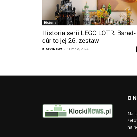
Historia
Historia serii LEGO LOTR. Barad-
dûr to jej 26. zestaw
KlockiNews
-
31 maja, 2024
O 
Na s
setó
najn