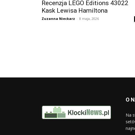
Recenzja LEGO Editions 43022
Kask Lewisa Hamiltona
Zuzanna Nieckarz
-
8 maja, 2026
O 
Na s
setó
najn