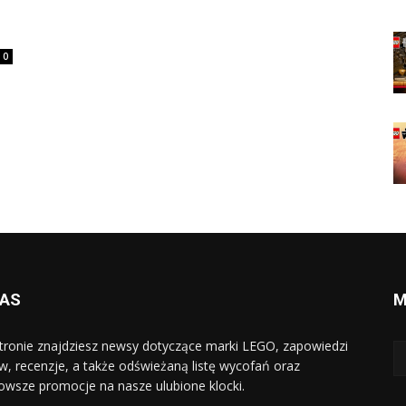
0
NAS
M
tronie znajdziesz newsy dotyczące marki LEGO, zapowiedzi
w, recenzje, a także odświeżaną listę wycofań oraz
owsze promocje na nasze ulubione klocki.