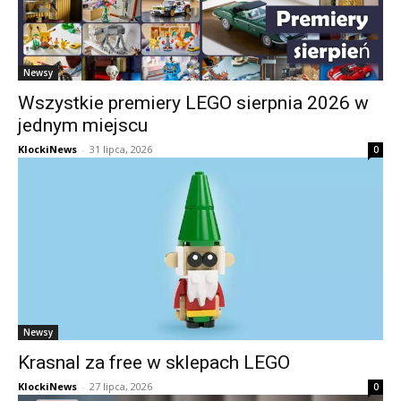
Newsy
Wszystkie premiery LEGO sierpnia 2026 w
jednym miejscu
KlockiNews
-
31 lipca, 2026
0
Newsy
Krasnal za free w sklepach LEGO
KlockiNews
-
27 lipca, 2026
0