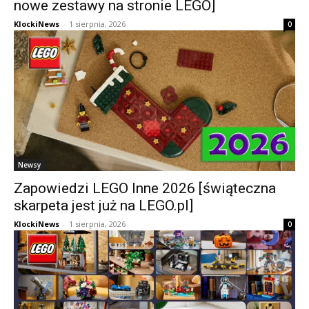
nowe zestawy na stronie LEGO]
KlockiNews
-
1 sierpnia, 2026
0
Newsy
Zapowiedzi LEGO Inne 2026 [świąteczna
skarpeta jest już na LEGO.pl]
KlockiNews
-
1 sierpnia, 2026
0